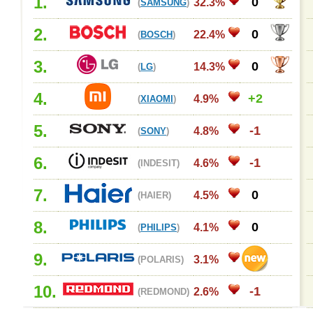
1.
0
32.3%
(
SAMSUNG
)
2.
0
22.4%
(
BOSCH
)
3.
0
14.3%
(
LG
)
4.
+2
4.9%
(
XIAOMI
)
5.
-1
4.8%
(
SONY
)
6.
-1
4.6%
(INDESIT)
7.
0
4.5%
(HAIER)
8.
0
4.1%
(
PHILIPS
)
9.
3.1%
(POLARIS)
10.
-1
2.6%
(REDMOND)